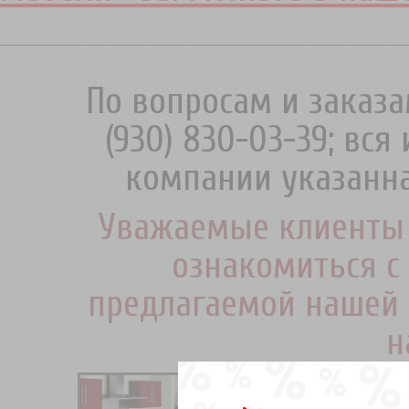
По вопросам и заказа
(930) 830-03-39; вс
компании указанна
Уважаемые клиенты 
ознакомиться с
предлагаемой нашей 
н