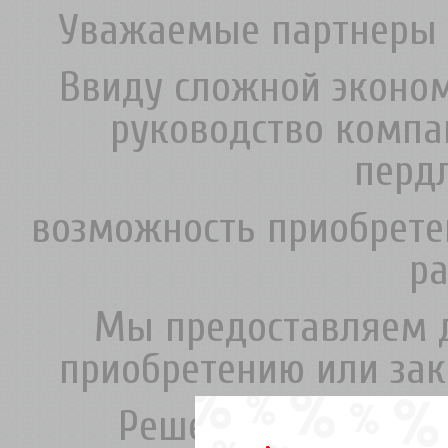
Уважаемые партнеры 
Ввиду сложной эконом
руководство комп
перд
возможность приобрете
ра
Мы предоставляем д
приобретению или зак
Решение рассматри