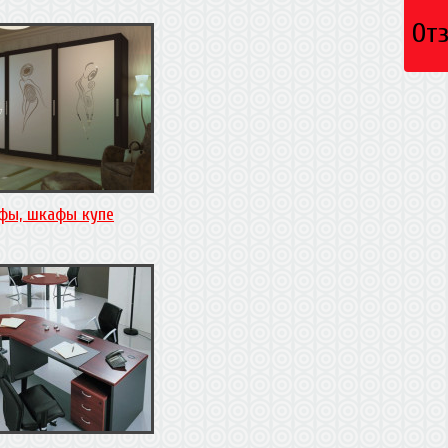
От
фы, шкафы купе