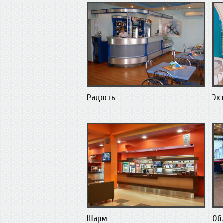
Радость
Эк
Шарм
Об