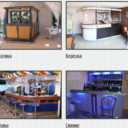
зотика
Березка
лака
Сияние