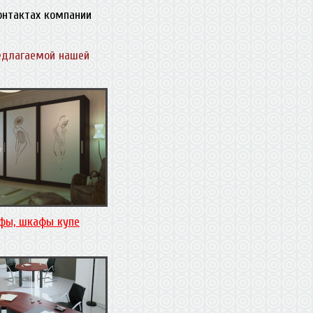
контактах компании
едлагаемой нашей
фы, шкафы купе