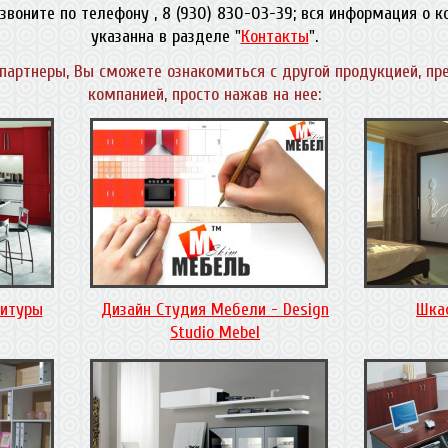
звоните по телефону , 8 (930) 830-03-39; вся информация о 
указанна в разделе "
Контакты
".
партнеры, Вы сможете ознакомиться с другой продукцией, пр
компанией, просто нажав на нее:
нитуры
Дизайн Студия Мебели - Design
Шка
Studio Mebel