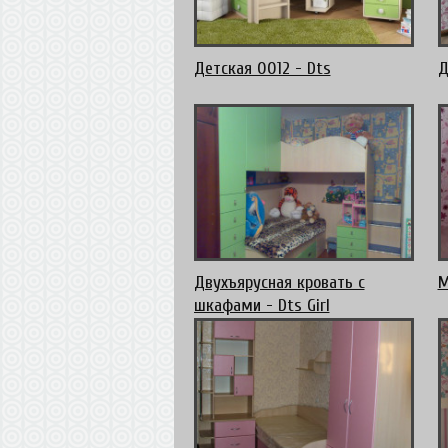
Детская 0012 - Dts
Д
Двухъярусная кровать с
М
шкафами - Dts Girl