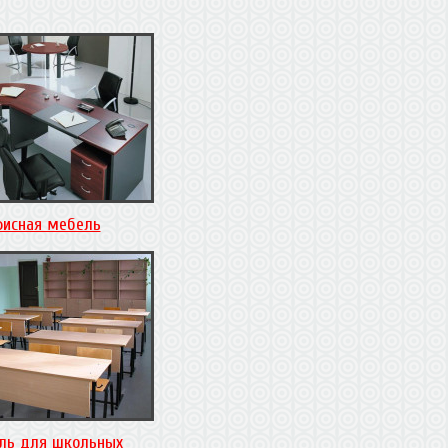
исная мебель
ль для школьных