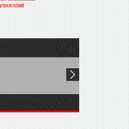
учреждений
дились, что цены у нас
В ближайшее время с Вами
, давайте сначала сделаем
и не писать))) или 37 12 89
admin