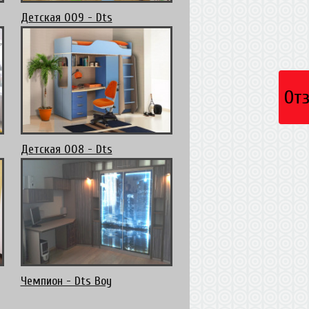
Детская 009 - Dts
От
Детская 008 - Dts
Чемпион - Dts Boy