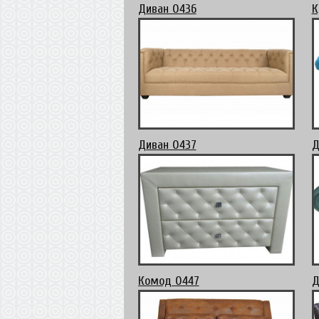
Диван 0436
К
Диван 0437
Д
Комод 0447
Д