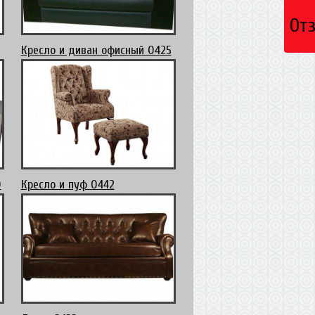
От
Кресло и диван офисный 0425
0
Кресло и пуф 0442