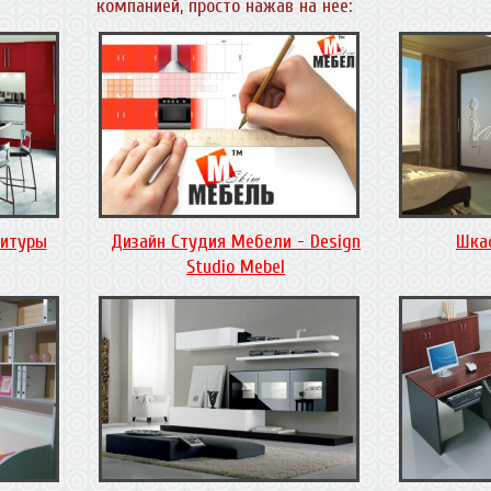
компанией, просто нажав на нее:
нитуры
Дизайн Студия Мебели - Design
Шка
Studio Mebel