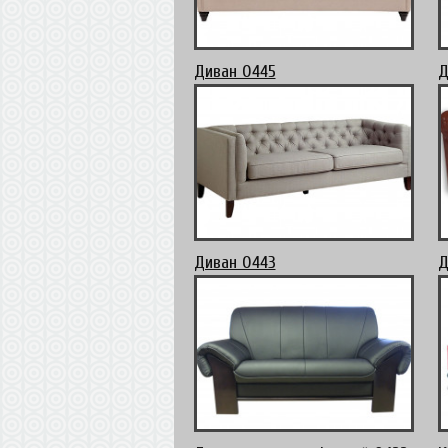
Диван 0445
Д
Диван 0443
Д