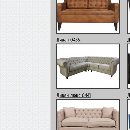
Диван 0435
Д
Диван люкс 0441
Д