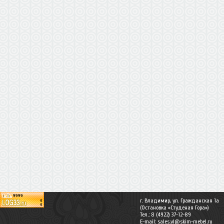
г. Владимир, ул. Гражданская 1а
(Остановка «Студеная Гора»)
Тел.: 8 (4922) 37-12-89
E-mail:
sales.vl@skim-mebel.ru