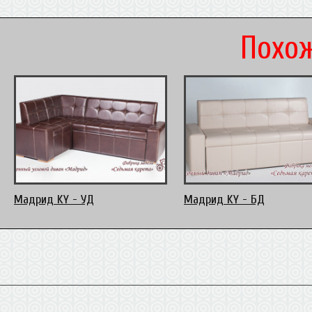
Похож
Мадрид KY - УД
Мадрид KY - БД