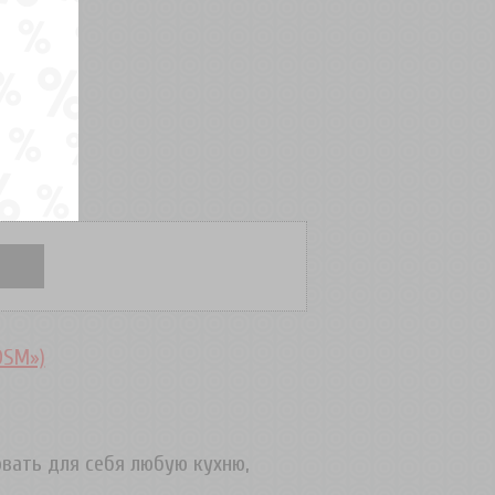
DSM»)
овать для себя любую кухню,