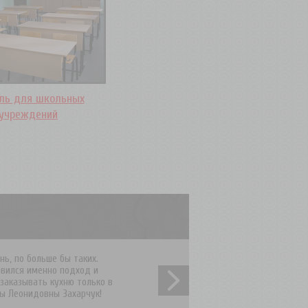
ль для школьных
учреждений
ь, по больше бы таких.
зов! С уважением,
авился именно подход и
 заказывать кухню только в
admin
ды Леонидовны Захарчук!