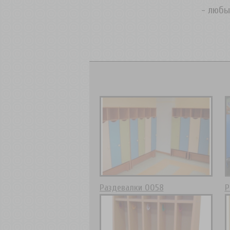
- любые
Раздевалки 0058
Р