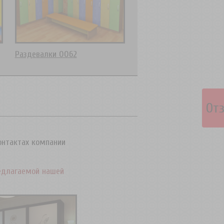
Раздевалки 0062
От
контактах компании
едлагаемой нашей