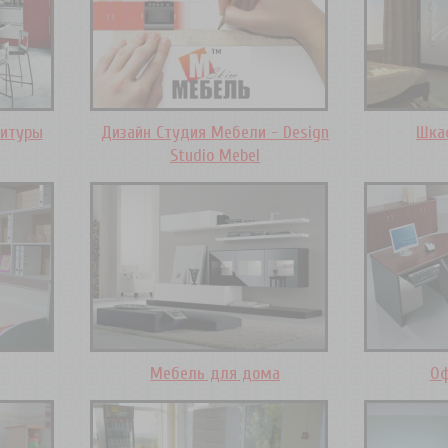
нитуры
Дизайн Студия Мебели - Design
Шка
Studio Mebel
Мебель для дома
Оф