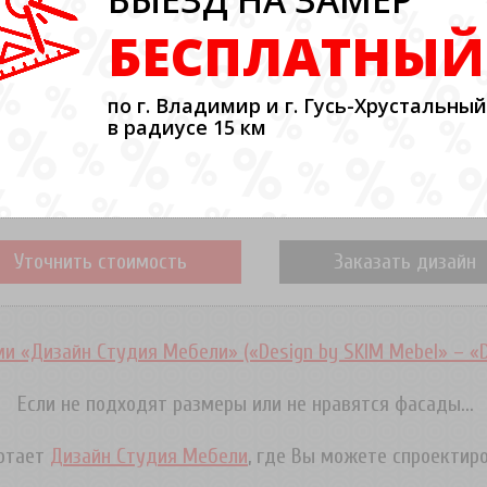
БЕСПЛАТНЫЙ
по г. Владимир и г. Гусь-Хрустальный
в радиусе 15 км
Уточнить стоимость
Заказать дизайн
и «Дизайн Студия Мебели» («Design by SKIM Mebel» – «
Если не подходят размеры или не нравятся фасады...
ботает
Дизайн Студия Мебели
, где Вы можете спроектир