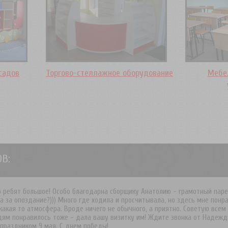
садов
Торгово-стеллажное оборудование
Мебе
В:
о ребят большое! Особо благодарна сборщику Анатолию - грамотный парен
вич, мы рады сотрудничать с Вашей компанией! Ждем от Вас новых зака
а за опоздание?))) Много где ходила и просчитывала, но здесь мне понр
какая то атмосфера. Вроде ничего не обычного, а приятно. Советую всем
едям понравилось тоже - дала вашу визитку им! Ждите звонка от Надеж
 праздником 9 мая. С днем победы!