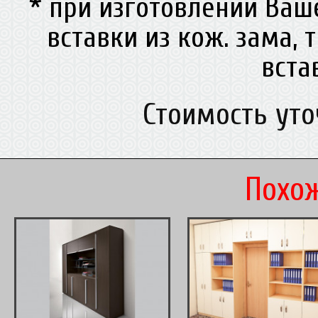
* при изготовлении Ва
вставки из кож. зама, 
вст
Стоимость ут
Похож