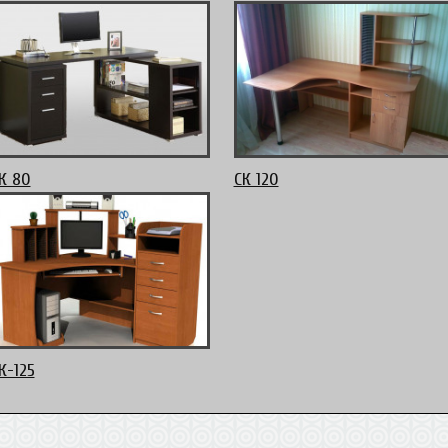
К 80
СК 120
К-125