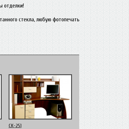
ы отделки!
отанного стекла, любую фотопечать
СК-251