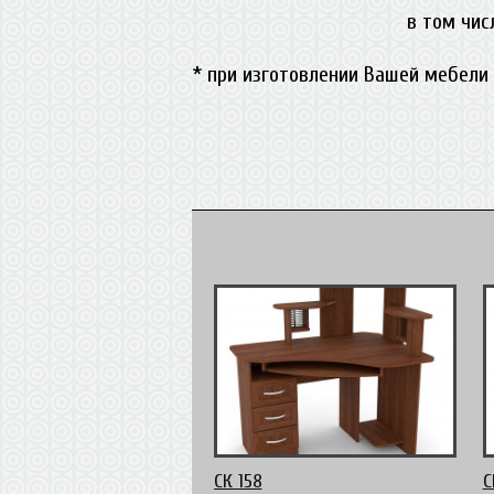
в том чис
* при изготовлении Вашей мебели 
СК 158
С