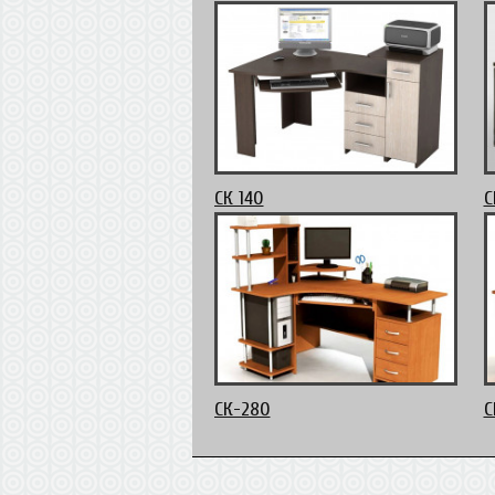
СК 140
С
СК-280
С