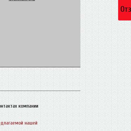
От
контактах компании
едлагаемой нашей