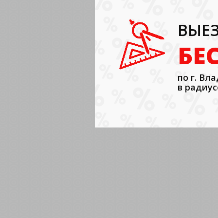
ВЫЕЗ
БЕ
по г. Вл
в радиус