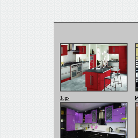
Заря
М