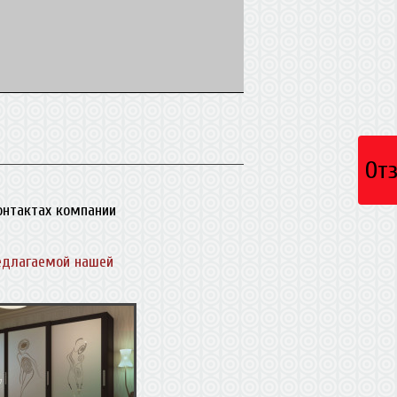
От
контактах компании
едлагаемой нашей