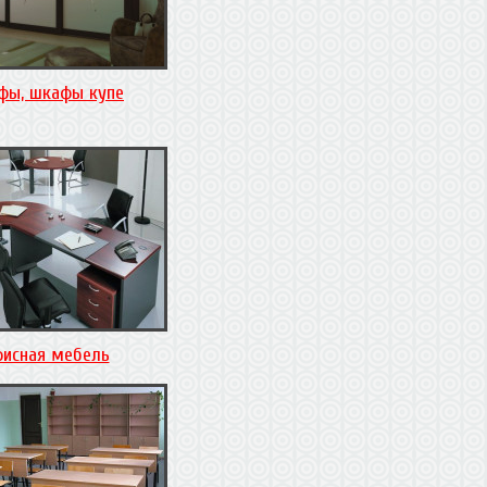
фы, шкафы купе
исная мебель