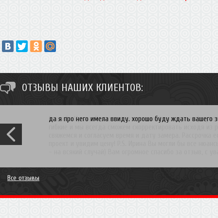
ОТЗЫВЫ НАШИХ КЛИЕНТОВ:
Спасибо Ирина. Вы хотите встроенный в нишу шкаф купе 
гибкие и мы всегда сможем скорректировать исходя из 
свяжемся и согласуем время и дату замера. Рассрочка 
проект и увидим цену! P.S. Ирина Вы могли бы все нюанс
- на всякий случай) Вам огромное спасибо за отзыв, с 
Все отзывы