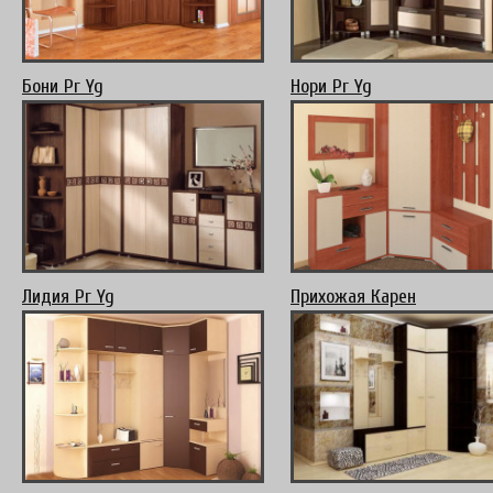
Бони Pr Yg
Нори Pr Yg
Лидия Pr Yg
Прихожая Карен