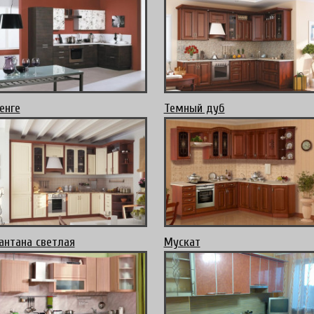
енге
Темный дуб
антана светлая
Мускат