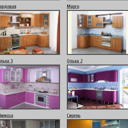
ордовая
Марго
льха 3
Ольха 2
имоза
Сирень