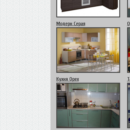
Модерн Серая
О
Кухня Орех
Т