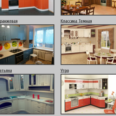
ранжевая
Классика Темная
атьяна
Утро