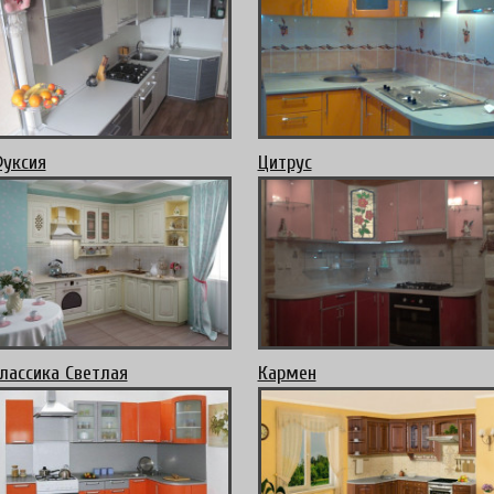
уксия
Цитрус
лассика Светлая
Кармен