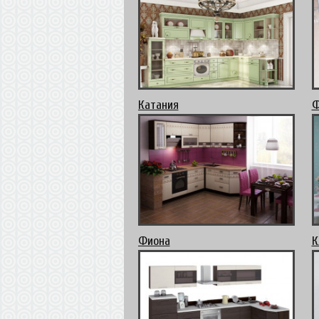
Катания
Ф
Фиона
К