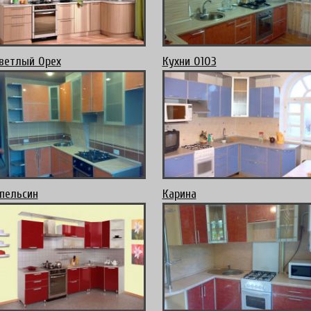
ветлый Орех
Кухни 0103
пельсин
Карина