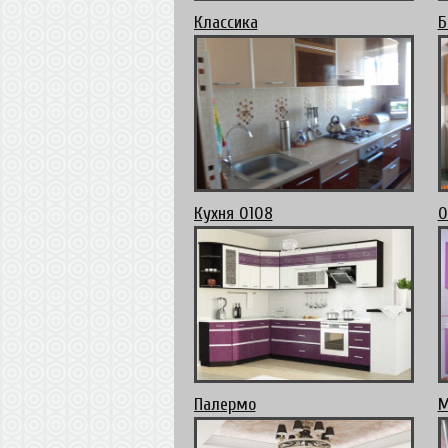
Классика
Б
Кухня 0108
О
Палермо
М