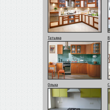
Татьяна
В
Ольха
С