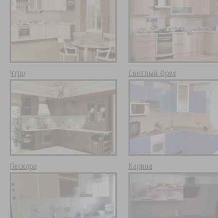
Утро
Светлый Орех
Пескара
Карина