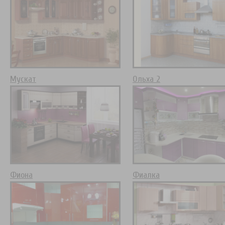
Мускат
Ольха 2
Фиона
Фиалка