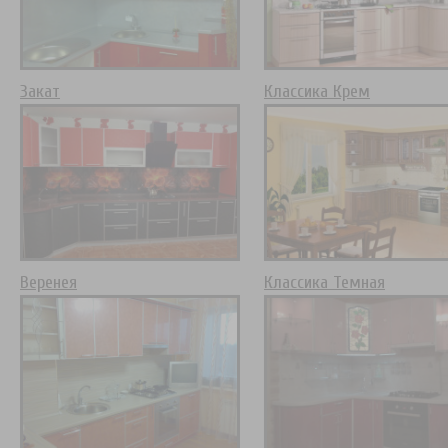
Закат
Классика Крем
Веренея
Классика Темная