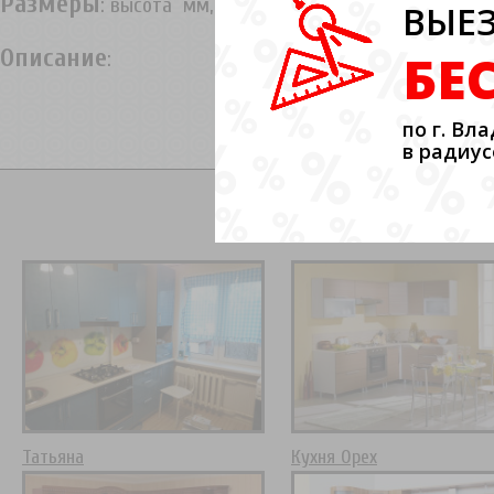
Размеры
: высота мм, длинна мм, угловая длинна м
ВЫЕЗ
Описание
БЕ
:
Стоимость 
по г. Вл
в радиус
Похож
Татьяна
Кухня Орех