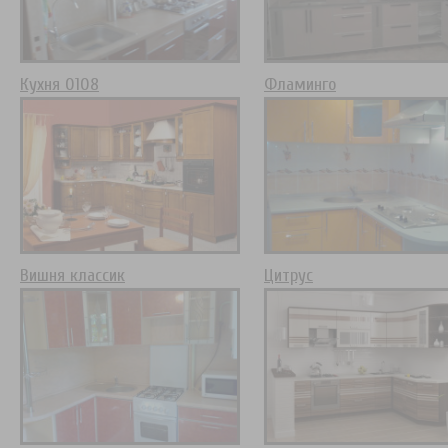
Кухня 0108
Фламинго
Вишня классик
Цитрус