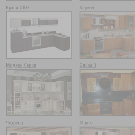
Кухни 0103
Кармен
Модерн Серая
Ольха 3
Чезрена
Манго