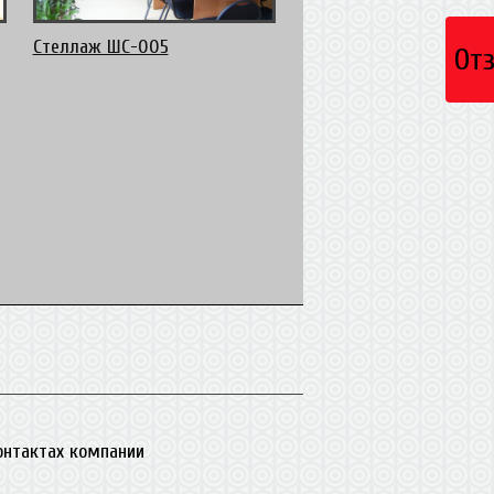
Стеллаж ШС-005
От
контактах компании