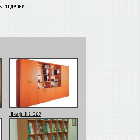
ы отделки.
Шкаф ШК-002