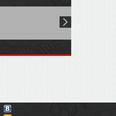
дились, что цены у нас
В ближайшее время с Вами
, давайте сначала сделаем
и не писать))) или 37 12 89
admin