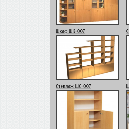
Шкаф ШК-007
С
Стеллаж ШС-007
Ш