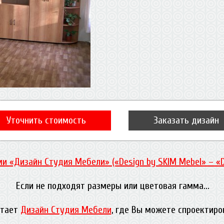
Уточнить стоимость
Заказать дизайн
и «Дизайн Студия Мебели» («Design by SKIM Mebel» – «
Если не подходят размеры или цветовая гамма...
отает
Дизайн Студия Мебели
, где Вы можете спроектиро