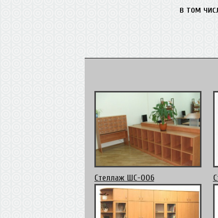
в том чис
Стеллаж ШС-006
С