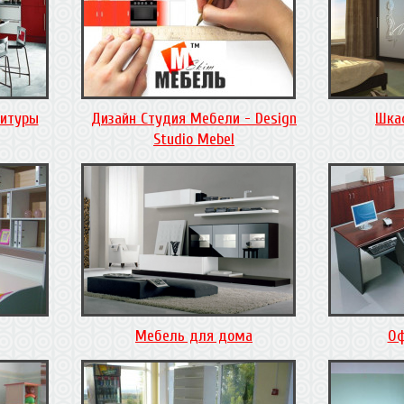
нитуры
Дизайн Студия Мебели - Design
Шка
Studio Mebel
Мебель для дома
Оф