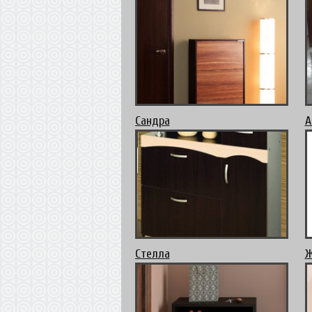
Сандра
А
Стелла
Ж