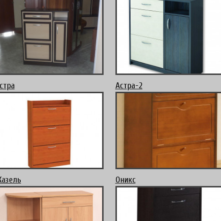
стра
Астра-2
азель
Оникс