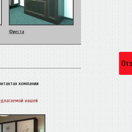
Фиеста
От
контактах компании
едлагаемой нашей