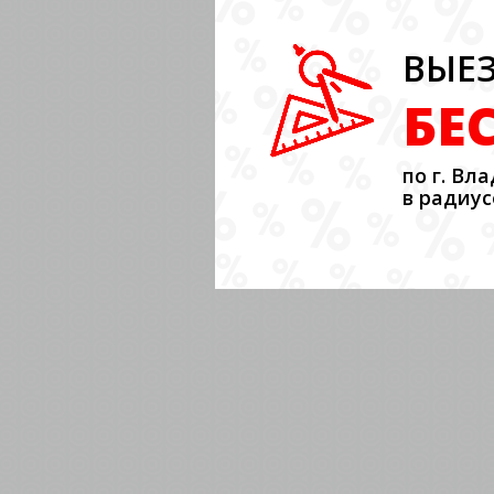
ВЫЕЗ
БЕ
по г. Вл
в радиус