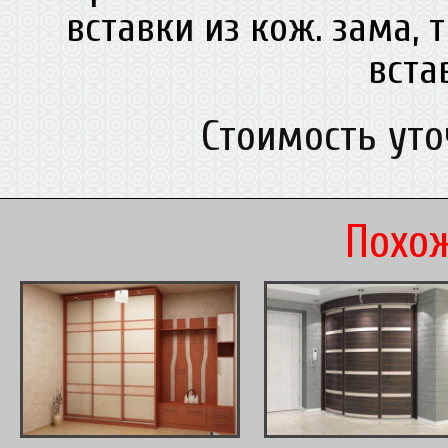
вставки из кож. зама, 
вст
Стоимость ут
Похож