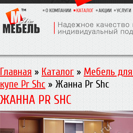
О КОМПАНИИ
КАТАЛОГ
АКЦИИ
УСЛУГИ
Главная
»
Каталог
»
Мебель для
купе Pr Shc
»
Жанна Pr Shc
ЖАННА PR SHC