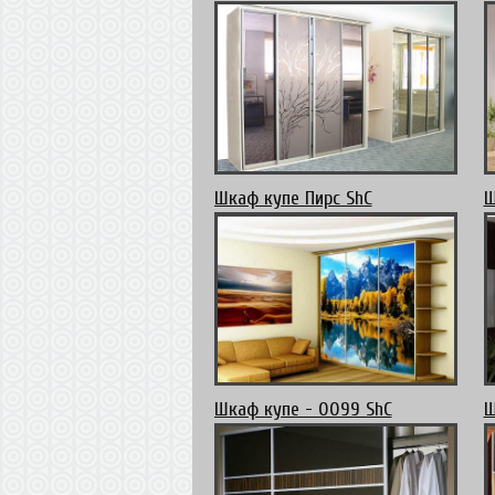
Шкаф купе Пирс ShC
Ш
Шкаф купе - 0099 ShC
Ш