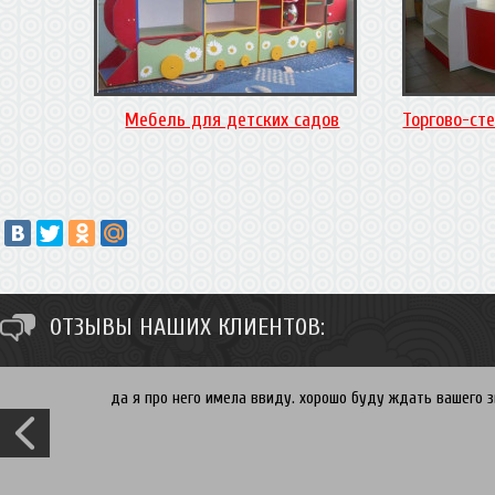
Мебель для детских садов
Торгово-ст
ОТЗЫВЫ НАШИХ КЛИЕНТОВ:
Спасибо Ирина. Вы хотите встроенный в нишу шкаф купе 
гибкие и мы всегда сможем скорректировать исходя из 
свяжемся и согласуем время и дату замера. Рассрочка 
проект и увидим цену! P.S. Ирина Вы могли бы все нюанс
- на всякий случай) Вам огромное спасибо за отзыв, с 