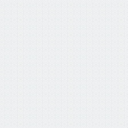
ВЫЕЗ
БЕ
по г. Вл
в радиус