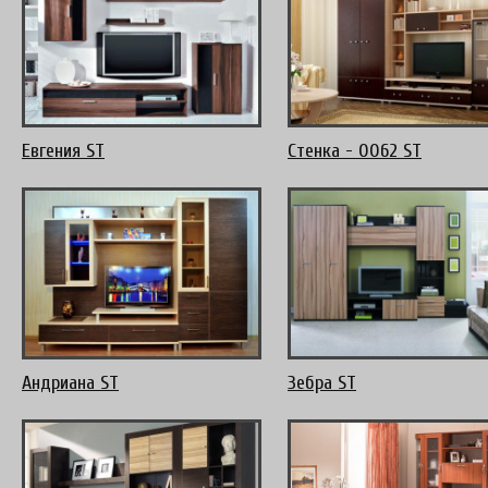
Евгения ST
Стенка - 0062 ST
Андриана ST
Зебра ST