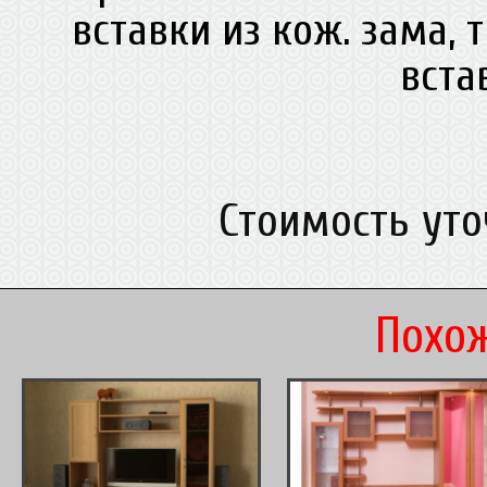
вставки из кож. зама, 
вст
Стоимость ут
Похож