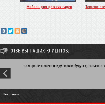
Мебель для детских садов
Торгово-ст
ОТЗЫВЫ НАШИХ КЛИЕНТОВ:
Спасибо Ирина. Вы хотите встроенный в нишу шкаф купе 
гибкие и мы всегда сможем скорректировать исходя из 
свяжемся и согласуем время и дату замера. Рассрочка 
проект и увидим цену! P.S. Ирина Вы могли бы все нюанс
- на всякий случай) Вам огромное спасибо за отзыв, с 
Все отзывы