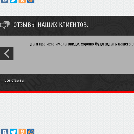
ОТЗЫВЫ НАШИХ КЛИЕНТОВ:
Спасибо Ирина. Вы хотите встроенный в нишу шкаф купе 
гибкие и мы всегда сможем скорректировать исходя из 
свяжемся и согласуем время и дату замера. Рассрочка 
проект и увидим цену! P.S. Ирина Вы могли бы все нюанс
- на всякий случай) Вам огромное спасибо за отзыв, с 
Все отзывы