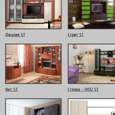
Джулия ST
Стрит ST
Уют ST
Стенка - 0012 ST