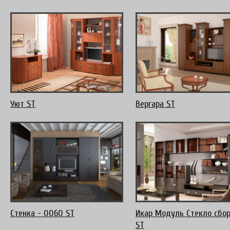
Уют ST
Вергара ST
Стенка - 0060 ST
Икар Модуль Стекло сбо
ST