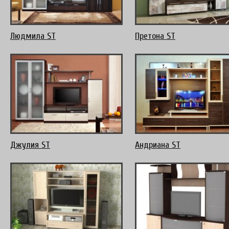
Людмила ST
Претона ST
Джулия ST
Андриана ST