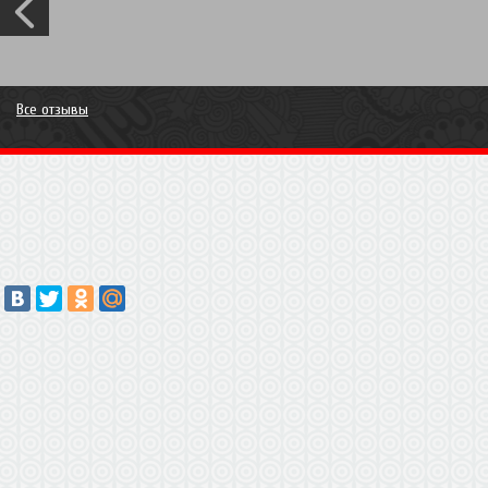
свяжемся и согласуем время и дату замера. Рассрочка 
проект и увидим цену! P.S. Ирина Вы могли бы все нюанс
- на всякий случай) Вам огромное спасибо за отзыв, с 
Все отзывы