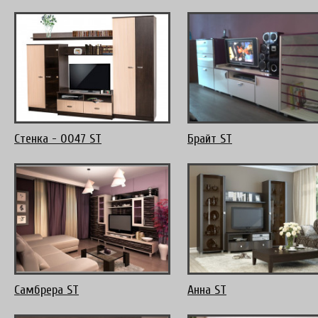
Стенка - 0047 ST
Брайт ST
Самбрера ST
Анна ST