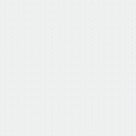
по г. Вл
в радиус