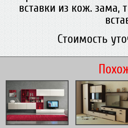
вставки из кож. зама, 
вст
Стоимость ут
Похож