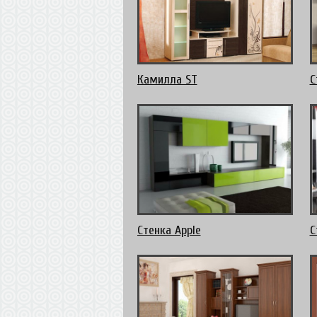
Камилла ST
С
Стенка Apple
С