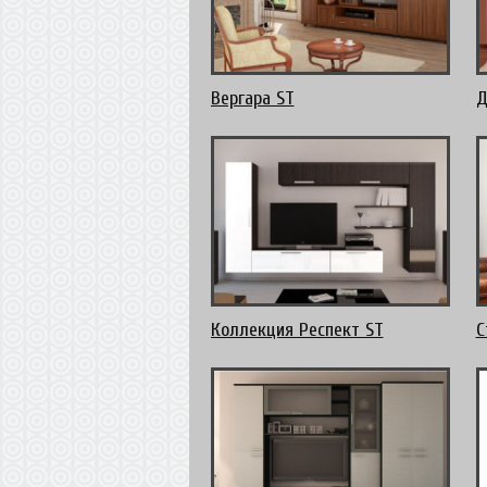
Вергара ST
Д
Коллекция Респект ST
С