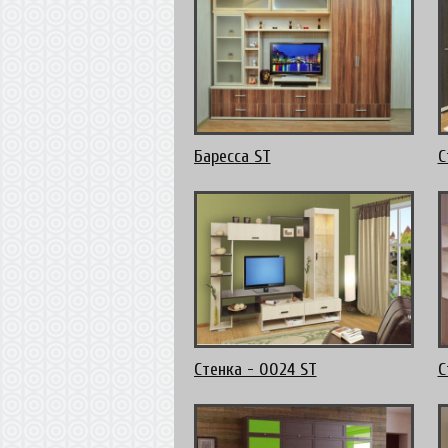
Баресса ST
С
Стенка - 0024 ST
С