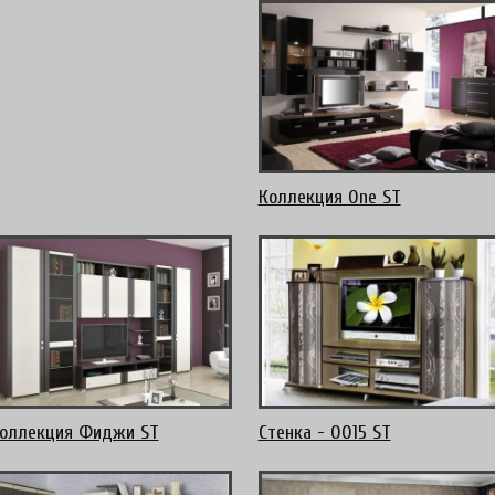
Коллекция One ST
оллекция Фиджи ST
Стенка - 0015 ST