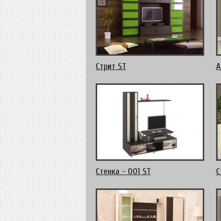
Стрит ST
А
Стенка - 001 ST
С