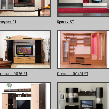
жулия ST
Кристи ST
тенка - 0026 ST
Стенка - 00491 ST