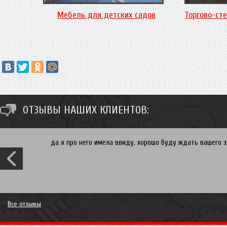
Мебель для детских садов
Торгово-ст
ОТЗЫВЫ НАШИХ КЛИЕНТОВ:
Спасибо Ирина. Вы хотите встроенный в нишу шкаф купе 
гибкие и мы всегда сможем скорректировать исходя из 
свяжемся и согласуем время и дату замера. Рассрочка 
проект и увидим цену! P.S. Ирина Вы могли бы все нюанс
- на всякий случай) Вам огромное спасибо за отзыв, с 
Все отзывы